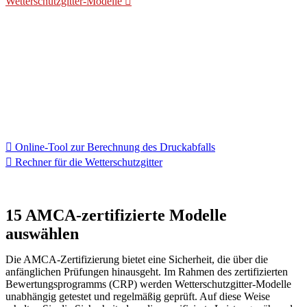
Wetterschutzgitter-Modelle
Kalkulator spezifizieren
Wir haben 2 Tools entwickelt, die Sie bei Ihrem
Spezifikationsprozess unterstützen. Eine hilft Ihnen bei der
Berechnung des Druckabfalls für das von Ihnen gewählte CS
Wetterschutzgitter, die andere hilft Ihnen bei der Berechnung
der für Ihr Projekt erforderlichen Wetterschutzgitter.
Online-Tool zur Berechnung des Druckabfalls
Rechner für die Wetterschutzgitter
15 AMCA-zertifizierte Modelle
auswählen
Die AMCA-Zertifizierung bietet eine Sicherheit, die über die
anfänglichen Prüfungen hinausgeht. Im Rahmen des zertifizierten
Bewertungsprogramms (CRP) werden Wetterschutzgitter-Modelle
unabhängig getestet und regelmäßig geprüft. Auf diese Weise