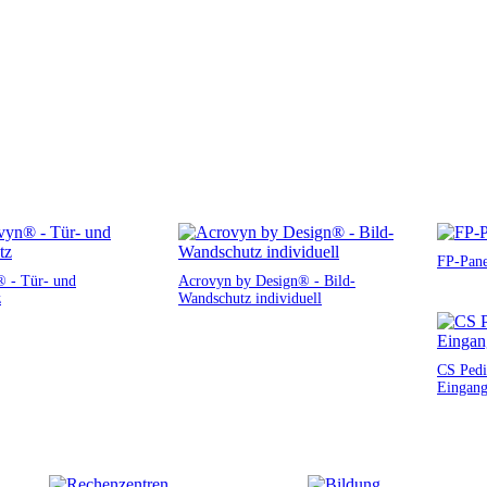
FP-Pane
 - Tür- und
Acrovyn by Design® - Bild-
z
Wandschutz individuell
CS Pedi
Eingang