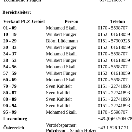
Bereichsleiter:
Verkauf PLZ-Gebiet
Person
Telefon
01 - 09
Mohamed Skalli
0170 - 5598707
10 - 19
Willibert Fünger
0152 - 01618059
20 - 29
Björn Lüdemann
0151 - 57900325
30 - 33
Willibert Fünger
0152 - 01618059
34 - 37
Mohamed Skalli
0170 - 5598707
38 - 53
Willibert Fünger
0152 - 01618059
54 - 56
Mohamed Skalli
0170 - 5598707
57 - 59
Willibert Fünger
0152 - 01618059
60 - 69
Mohamed Skalli
0170 - 5598707
70 - 79
Sven Kahlfelt
0151 - 22741893
80 - 87
Sven Kahlfelt
0151 - 22741893
88 - 89
Sven Kahlfelt
0151 - 22741893
90 - 94
Sven Kahlfelt
0151 - 22741893
95 - 99
Mohamed Skalli
0170 - 5598707
Luxemburg
+49-(0)69-50607
Vertriebspartner:
Österreich
+43 1 526 17 21
Polydecor
- Sandra Holzer