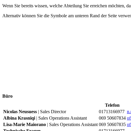
Wenn Sie bereits wissen, welche Abteilung Sie erreichen möchten, dan
Alternativ können Sie die Symbole am unteren Rand der Seite verwen
Büro
Telefon
Nicolas Neusuess
| Sales Director
01713166977
n
Albina Krasniqi
| Sales Operations Assistant
069 50607834
o
Lisa-Marie Maiorano
| Sales Operations Assistant
069 50607835
o
Technische Fragen
01713166977