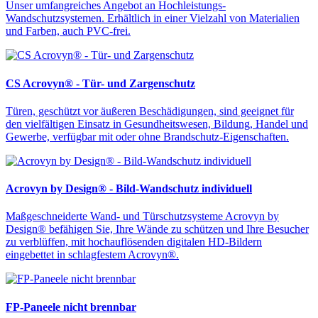
Unser umfangreiches Angebot an Hochleistungs-
Wandschutzsystemen. Erhältlich in einer Vielzahl von Materialien
und Farben, auch PVC-frei.
CS Acrovyn® - Tür- und Zargenschutz
Türen, geschützt vor äußeren Beschädigungen, sind geeignet für
den vielfältigen Einsatz in Gesundheitswesen, Bildung, Handel und
Gewerbe, verfügbar mit oder ohne Brandschutz-Eigenschaften.
Acrovyn by Design® - Bild-Wandschutz individuell
Maßgeschneiderte Wand- und Türschutzsysteme Acrovyn by
Design® befähigen Sie, Ihre Wände zu schützen und Ihre Besucher
zu verblüffen, mit hochauflösenden digitalen HD-Bildern
eingebettet in schlagfestem Acrovyn®.
FP-Paneele nicht brennbar