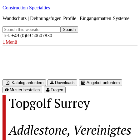
Construction Specialties
Wandschutz | Dehnungsfugen-Profile | Eingangsmatten-Systeme
Tel. +49 (0)69 50607830
Menü
Topgolf Surrey
Addlestone – Vereinigtes Königreich
Katalog anfordern
Downloads
Angebot anfordern
Muster bestellen
Fragen
Topgolf Surrey
Addlestone, Vereinigtes