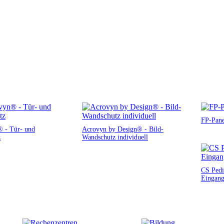
FP-Pane
 - Tür- und
Acrovyn by Design® - Bild-
z
Wandschutz individuell
CS Pedi
Eingang