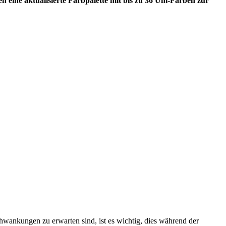
n eine aktualisierte Farbpalette mit bis zu 36 Uni-Farben zur
ankungen zu erwarten sind, ist es wichtig, dies während der