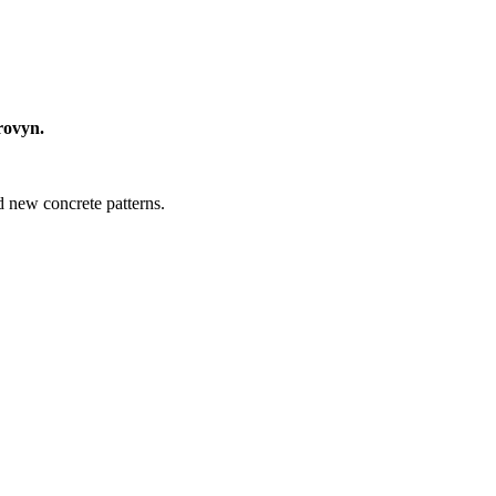
rovyn.
d new concrete patterns.