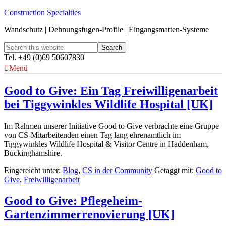
Construction Specialties
Wandschutz | Dehnungsfugen-Profile | Eingangsmatten-Systeme
Tel. +49 (0)69 50607830
Menü
Good to Give: Ein Tag Freiwilligenarbeit
bei Tiggywinkles Wildlife Hospital [UK]
Im Rahmen unserer Initiative Good to Give verbrachte eine Gruppe
von CS-Mitarbeitenden einen Tag lang ehrenamtlich im
Tiggywinkles Wildlife Hospital & Visitor Centre in Haddenham,
Buckinghamshire.
Eingereicht unter:
Blog
,
CS in der Community
Getaggt mit:
Good to
Give
,
Freiwilligenarbeit
Good to Give: Pflegeheim-
Gartenzimmerrenovierung [UK]