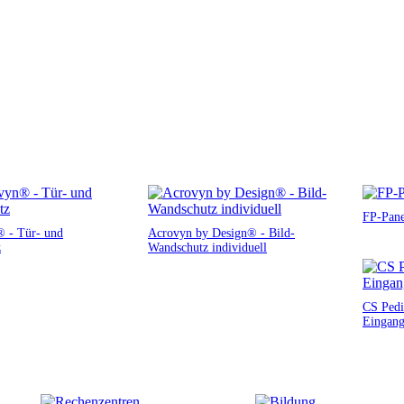
FP-Pane
 - Tür- und
Acrovyn by Design® - Bild-
z
Wandschutz individuell
CS Pedi
Eingang