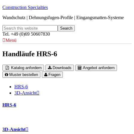
Construction Specialties
Wandschutz | Dehnungsfugen-Profile | Eingangsmatten-Systeme
Tel. +49 (0)69 50607830
Menü
Handläufe HRS-6
Katalog anfordern
Downloads
Angebot anfordern
Muster bestellen
Fragen
HRS-6
3D-Ansicht
HRS-6
3D-Ansicht