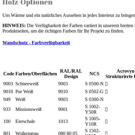
Holz-Optionen
Um Wärme und ein natürliches Aussehen in jedes Interieur zu bringen,
HINWEIS:
Die Verfügbarkeit der Farben variiert in unserem breite
Produktseiten, um die richtigen Farben für Ihr Projekt zu finden.
Wandschutz - Farbverfügbarkeit
RAL/RAL
Acrovyn
Code
Farben/Oberflächen
NCS
Design
Strukturierte 
9003
Schneeweiß
9003
S 0500-N
9010
Pur Weiß
9010
S 0502-G
949
Weiß
9003
S 0300-N
S 1002-
933
Missionsweiß
9001
Y50R
S 1005-
100
Eierschale
1013
Y10R
S 1502-
801
Wolkengrau
080 80 05