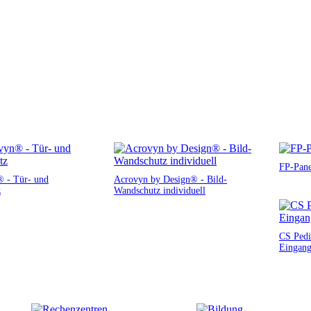
FP-Pane
 - Tür- und
Acrovyn by Design® - Bild-
z
Wandschutz individuell
CS Pedi
Eingang