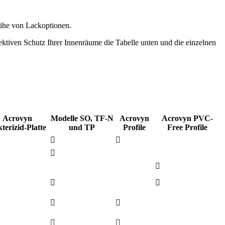
Reihe von Lackoptionen.
ektiven Schutz Ihrer Innenräume die Tabelle unten und die einzelnen
Acrovyn
Modelle SO, TF-N
Acrovyn
Acrovyn PVC-
terizid-Platte
und TP
Profile
Free Profile