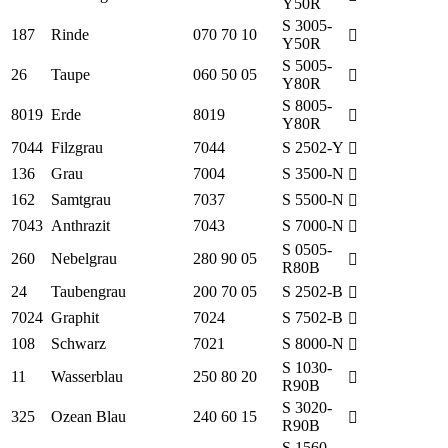
Y50R
S 3005-
187
Rinde
070 70 10
Y50R
S 5005-
26
Taupe
060 50 05
Y80R
S 8005-
8019
Erde
8019
Y80R
7044
Filzgrau
7044
S 2502-Y
136
Grau
7004
S 3500-N
162
Samtgrau
7037
S 5500-N
7043
Anthrazit
7043
S 7000-N
S 0505-
260
Nebelgrau
280 90 05
R80B
24
Taubengrau
200 70 05
S 2502-B
7024
Graphit
7024
S 7502-B
108
Schwarz
7021
S 8000-N
S 1030-
11
Wasserblau
250 80 20
R90B
S 3020-
325
Ozean Blau
240 60 15
R90B
S 1560-