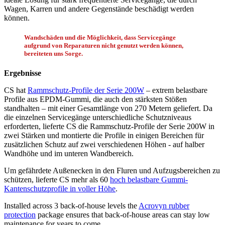
Wagen, Karren und andere Gegenstände beschädigt werden
können.
Wandschäden und die Möglichkeit, dass Servicegänge
aufgrund von Reparaturen nicht genutzt werden können,
bereiteten uns Sorge.
Ergebnisse
CS hat
Rammschutz-Profile der Serie 200W
– extrem belastbare
Profile aus EPDM-Gummi, die auch den stärksten Stößen
standhalten – mit einer Gesamtlänge von 270 Metern geliefert. Da
die einzelnen Servicegänge unterschiedliche Schutzniveaus
erforderten, lieferte CS die Rammschutz-Profile der Serie 200W in
zwei Stärken und montierte die Profile in einigen Bereichen für
zusätzlichen Schutz auf zwei verschiedenen Höhen - auf halber
Wandhöhe und im unteren Wandbereich.
Um gefährdete Außenecken in den Fluren und Aufzugsbereichen zu
schützen, lieferte CS mehr als 60
hoch belastbare Gummi-
Kantenschutzprofile in voller Höhe
.
Installed across 3 back-of-house levels the
Acrovyn rubber
protection
package ensures that back-of-house areas can stay low
maintenance for years to come.