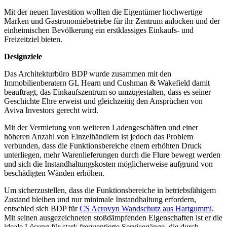
Mit der neuen Investition wollten die Eigentümer hochwertige
Marken und Gastronomiebetriebe für ihr Zentrum anlocken und der
einheimischen Bevölkerung ein erstklassiges Einkaufs- und
Freizeitziel bieten.
Designziele
Das Architekturbüro BDP wurde zusammen mit den
Immobilienberatern GL Hearn und Cushman & Wakefield damit
beauftragt, das Einkaufszentrum so umzugestalten, dass es seiner
Geschichte Ehre erweist und gleichzeitig den Ansprüchen von
Aviva Investors gerecht wird.
Mit der Vermietung von weiteren Ladengeschäften und einer
höheren Anzahl von Einzelhändlern ist jedoch das Problem
verbunden, dass die Funktionsbereiche einem erhöhten Druck
unterliegen, mehr Warenlieferungen durch die Flure bewegt werden
und sich die Instandhaltungskosten möglicherweise aufgrund von
beschädigten Wänden erhöhen.
Um sicherzustellen, dass die Funktionsbereiche in betriebsfähigem
Zustand bleiben und nur minimale Instandhaltung erfordern,
entschied sich BDP für
CS Acrovyn Wandschutz aus Hartgummi
.
Mit seinen ausgezeichneten stoßdämpfenden Eigenschaften ist er die
ideale Lösung für stark frequentierte Servicegänge, die durch