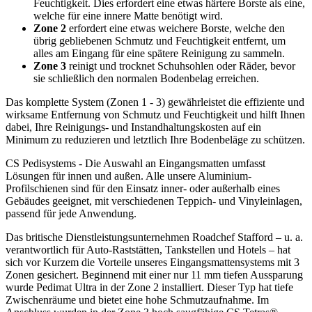
Feuchtigkeit. Dies erfordert eine etwas härtere Borste als eine,
welche für eine innere Matte benötigt wird.
Zone 2
erfordert eine etwas weichere Borste, welche den
übrig gebliebenen Schmutz und Feuchtigkeit entfernt, um
alles am Eingang für eine spätere Reinigung zu sammeln.
Zone 3
reinigt und trocknet Schuhsohlen oder Räder, bevor
sie schließlich den normalen Bodenbelag erreichen.
Das komplette System (Zonen 1 - 3) gewährleistet die effiziente und
wirksame Entfernung von Schmutz und Feuchtigkeit und hilft Ihnen
dabei, Ihre Reinigungs- und Instandhaltungskosten auf ein
Minimum zu reduzieren und letztlich Ihre Bodenbeläge zu schützen.
CS Pedisystems - Die Auswahl an Eingangsmatten umfasst
Lösungen für innen und außen. Alle unsere Aluminium-
Profilschienen sind für den Einsatz inner- oder außerhalb eines
Gebäudes geeignet, mit verschiedenen Teppich- und Vinyleinlagen,
passend für jede Anwendung.
Das britische Dienstleistungsunternehmen Roadchef Stafford – u. a.
verantwortlich für Auto-Raststätten, Tankstellen und Hotels – hat
sich vor Kurzem die Vorteile unseres Eingangsmattensystems mit 3
Zonen gesichert. Beginnend mit einer nur 11 mm tiefen Aussparung
wurde Pedimat Ultra in der Zone 2 installiert. Dieser Typ hat tiefe
Zwischenräume und bietet eine hohe Schmutzaufnahme. Im