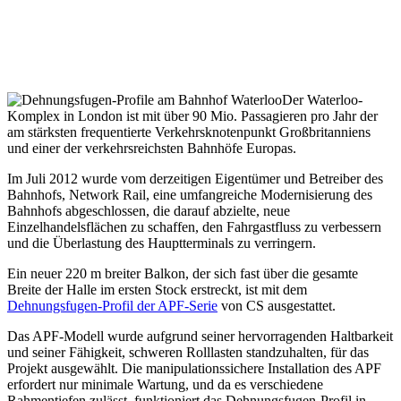
Der Waterloo-
Komplex in London ist mit über 90 Mio. Passagieren pro Jahr der
am stärksten frequentierte Verkehrsknotenpunkt Großbritanniens
und einer der verkehrsreichsten Bahnhöfe Europas.
Im Juli 2012 wurde vom derzeitigen Eigentümer und Betreiber des
Bahnhofs, Network Rail, eine umfangreiche Modernisierung des
Bahnhofs abgeschlossen, die darauf abzielte, neue
Einzelhandelsflächen zu schaffen, den Fahrgastfluss zu verbessern
und die Überlastung des Hauptterminals zu verringern.
Ein neuer 220 m breiter Balkon, der sich fast über die gesamte
Breite der Halle im ersten Stock erstreckt, ist mit dem
Dehnungsfugen-Profil der APF-Serie
von CS ausgestattet.
Das APF-Modell wurde aufgrund seiner hervorragenden Haltbarkeit
und seiner Fähigkeit, schweren Rolllasten standzuhalten, für das
Projekt ausgewählt. Die manipulationssichere Installation des APF
erfordert nur minimale Wartung, und da es verschiedene
Rahmentiefen zulässt, funktioniert das Dehnungsfugen-Profil in