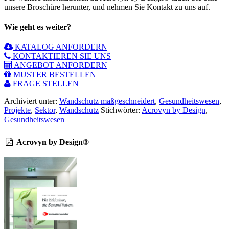
unsere Broschüre herunter, und nehmen Sie Kontakt zu uns auf.
Wie geht es weiter?
KATALOG ANFORDERN
KONTAKTIEREN SIE UNS
ANGEBOT ANFORDERN
MUSTER BESTELLEN
FRAGE STELLEN
Archiviert unter:
Wandschutz maßgeschneidert
,
Gesundheitswesen
,
Projekte
,
Sektor
,
Wandschutz
Stichwörter:
Acrovyn by Design
,
Gesundheitswesen
Acrovyn by Design®