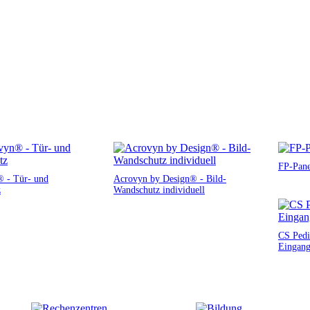
FP-Pane
 - Tür- und
Acrovyn by Design® - Bild-
z
Wandschutz individuell
CS Pedi
Eingang